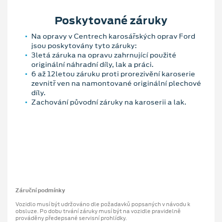
Poskytované záruky
Na opravy v Centrech karosářských oprav Ford
jsou poskytovány tyto záruky:
3letá záruka na opravu zahrnující použité
originální náhradní díly, lak a práci.
6 až 12letou záruku proti prorezivění karoserie
zevnitř ven na namontované originální plechové
díly.
Zachování původní záruky na karoserii a lak.
Záruční podmínky
Vozidlo musí být udržováno dle požadavků popsaných v návodu k
obsluze. Po dobu trvání záruky musí být na vozidle pravidelně
prováděny předepsané servisní prohlídky.