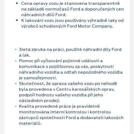
Cena opravy vozu je stanovena transparentně
na základě normočasů Ford a doporučených cen
náhradních dílů Ford.
K lakování vozu jsou používány výhradně laky od
výrobců schválených Ford Motor Company.
3letá záruka na práci, použité náhradní díly Ford
a lak.
Pomoc při vyřizování pojistné události a
komunikace s pojišťovnou za vás, poskytnutí
náhradního vozidla a odtah nepojízdného vozidla
je samozřejmostí.
Skutečnost, že oprava vašeho vozu po nehodě
byla provedena v Centru karosářských oprav,
podpoří hodnotu vašeho vozidla při jeho
následném prodeji.
Kvalita provedené práce je pravidelně
monitorována interní kontrolou i kontrolou
zástupců společnosti Ford a dodavateli lakových
materiálů.