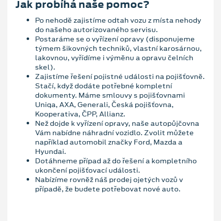
Jak probíhá naše pomoc?
Po nehodě zajistíme odtah vozu z místa nehody
do našeho autorizovaného servisu.
Postaráme se o vyřízení opravy (disponujeme
týmem šikovných techniků, vlastní karosárnou,
lakovnou, vyřídíme i výměnu a opravu čelních
skel).
Zajistíme řešení pojistné události na pojišťovně.
Stačí, když dodáte potřebné kompletní
dokumenty. Máme smlouvy s pojišťovnami
Uniqa, AXA, Generali, Česká pojišťovna,
Kooperativa, ČPP, Allianz.
Než dojde k vyřízení opravy, naše autopůjčovna
Vám nabídne náhradní vozidlo. Zvolit můžete
například automobil značky Ford, Mazda a
Hyundai.
Dotáhneme případ až do řešení a kompletního
ukončení pojišťovací události.
Nabízíme rovněž náš prodej ojetých vozů v
případě, že budete potřebovat nové auto.