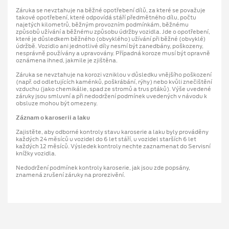
Záruka se nevztahuje na běžné opotřebení dílů, za které se považuje
takové opotřebení, které odpovídá stáří předmětného dílu, počtu
najetých kilometrů, běžným provozním podmínkám, běžnému
způsobů užívání a běžnému způsobu údržby vozidla. Jde o opotřebení,
které je důsledkem běžného (obvyklého) užívání při běžné (obvyklé)
údržbě. Vozidlo ani jednotlivé díly nesmí být zanedbány, poškozeny,
nesprávně používány a upravovány. Případná koroze musí být opravně
oznámena ihned, jakmile je zjištěna.
Záruka se nevztahuje na korozi vzniklou v důsledku vnějšího poškození
(např. od odletujících kaménků, poškrábání, rýhy) nebo kvůli znečištění
vzduchu (jako chemikálie, spad ze stromů a trus ptáků). Výše uvedené
záruky jsou smluvní a při nedodržení podmínek uvedených v návodu k
obsluze mohou být omezeny.
Záznam o karoserii a laku
Zajistěte, aby odborné kontroly stavu karoserie a laku byly prováděny
každých 24 měsíců u vozidel do 6 let stáří, u vozidel starších 6 let
každých 12 měsíců. Výsledek kontroly nechte zaznamenat do Servisní
knížky vozidla.
Nedodržení podmínek kontroly karoserie, jak jsou zde popsány,
znamená zrušení záruky na prorezivění.