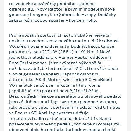
rozvodovku a uzávěrky předního i zadního
diferenciálu. Nový Raptor je prvním modelem nové
generace Rangeru, který dorazí do Evropy. Dodávky
zákazníkům budou spuštěny koncem roku.
Pro fanoušky sportovních automobilů je největší
novinkou uvedení zcela nového motoru 3.0 EcoBoost
V6, přeplňovaného dvěma turbodmychadly. Cílové
parametry jsou 212 kW (288 k) a 491 Nm. 1 Nová
jednotka, naladěná pro Ranger Raptor oddělením
Ford Performance, je tak výrazně výkonnější
než dosavadní „bi-turbo diesel“ 2,0 l. I ten však bude
v nové generaci Rangeru Raptor k dispozici,
a to od roku 2023. Motor twin-turbo 3.0 EcoBoost
V6 má blok válců z vermikulární litiny, která
je přibližně o 75 procent pevnější než běžná.
Bezprostřední reakce na sešlápnutí plynového pedálu
jsou zásluhou „anti-lag“ systému podobného tomu,
jaký pracuje v supersportovním modelu Ford GT nebo
ve Focusu ST. Anti-lag systém udržuje
turbodmychadla roztočená po dobu až tří sekund
po uvolnění plynového pedálu, což vede k rychlejšímu
obnovení plnicího přetlaku turbodmychadla a lepší