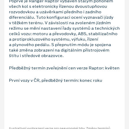
Poprvé je Ranger Raptor vybaven stálým pohonem
všech kol s elektronicky řízenou dvoustupňovou
rozvodovkou a uzávěrkami předního i zadního
diferenciálu. Tuto konfiguraci ocení vyznavači jízdy
v těžkém terénu. V závislosti na zvoleném jízdním
režimu se mění nastavení řady systémů a technických
celků vozu: motoru a převodovky, ABS, stabilizačního
a protiprokluzového systému, výfuku, řízení
a plynového pedálu. S přepnutím módu je spojena
také změna zobrazení na digitálním přístrojovém
štítu i středové obrazovce.
Předběžný termín zveřejnění cen verze Raptor: květen
První vozy v ČR, předběžný termín: konec roku
Ilustrativní vyobrazení verze pro neevropské trhy. Změny termínů