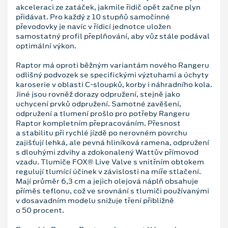
akceleraci ze zatáček, jakmile řidič opět začne plyn
přidávat. Pro každý z 10 stupňů samočinné
převodovky je navíc v řídicí jednotce uložen
samostatný profil přeplňování, aby vůz stále podával
optimální výkon.
Raptor má oproti běžným variantám nového Rangeru
odlišný podvozek se specifickými výztuhami a úchyty
karoserie v oblasti C-sloupků, korby i náhradního kola.
Jiné jsou rovněž dorazy odpružení, stejně jako
uchycení prvků odpružení. Samotné zavěšení,
odpružení a tlumení prošlo pro potřeby Rangeru
Raptor kompletním přepracováním. Přesnost
a stabilitu při rychlé jízdě po nerovném povrchu
zajišťují lehká, ale pevná hliníková ramena, odpružení
s dlouhými zdvihy a zdokonalený Wattův přímovod
vzadu. Tlumiče FOX® Live Valve s vnitřním obtokem
regulují tlumící účinek v závislosti na míře stlačení.
Mají průměr 6,3 cm a jejich olejová náplň obsahuje
příměs teflonu, což ve srovnání s tlumiči používanými
v dosavadním modelu snižuje tření přibližně
o 50 procent.