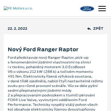
22. 2. 2022
ZPĚT
Nový Ford Ranger Raptor
Ford představuje nový Ranger Raptor, pick-up
s fenomenálními jízdními vlastnostmi na silnici
i v terénu, poháněný motorem 3.0 EcoBoost
V6 o výkonu 212 kW (288 k) a točivém momentu
491 Nm. Elektronicky řízená výfuková soustava,
v dané třídě ojedinělá, nabízí čtyři nastavitelné režimy
zvuku pro různé provozní scénáře. Vůz se dále pyšní
sedmi přepínatelnými jízdními módy
2 a přepracovaným podvozkem s tlumiči pérování
FOX® Live Valve, vyvinutými oddělením Ford
Performance. Technicky vyspělý stálý pohon všech
kol obsahuje elektronicky řízenou dvoustupňovou