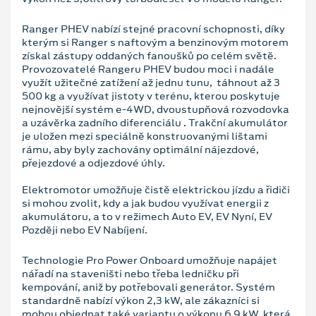
Ranger PHEV nabízí stejné pracovní schopnosti, díky
kterým si Ranger s naftovým a benzinovým motorem
získal zástupy oddaných fanoušků po celém světě.
Provozovatelé Rangeru PHEV budou moci i nadále
využít užitečné zatížení až jednu tunu, táhnout až 3
500 kg a využívat jistoty v terénu, kterou poskytuje
nejnovější systém e-4WD, dvoustupňová rozvodovka
a uzávěrka zadního diferenciálu . Trakční akumulátor
je uložen mezi speciálně konstruovanými lištami
rámu, aby byly zachovány optimální nájezdové,
přejezdové a odjezdové úhly.
Elektromotor umožňuje čistě elektrickou jízdu a řidiči
si mohou zvolit, kdy a jak budou využívat energii z
akumulátoru, a to v režimech Auto EV, EV Nyní, EV
Později nebo EV Nabíjení.
Technologie Pro Power Onboard umožňuje napájet
nářadí na staveništi nebo třeba ledničku při
kempování, aniž by potřebovali generátor. Systém
standardně nabízí výkon 2,3 kW, ale zákazníci si
mohou objednat také variantu o výkonu 6,9 kW, která