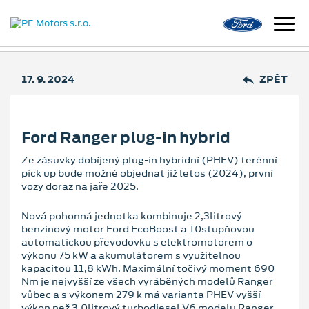
17. 9. 2024
ZPĚT
Ford Ranger plug-in hybrid
Ze zásuvky dobíjený plug-in hybridní (PHEV) terénní
pick up bude možné objednat již letos (2024), první
vozy doraz na jaře 2025.
Nová pohonná jednotka kombinuje 2,3litrový
benzinový motor Ford EcoBoost a 10stupňovou
automatickou převodovku s elektromotorem o
výkonu 75 kW a akumulátorem s využitelnou
kapacitou 11,8 kWh. Maximální točivý moment 690
Nm je nejvyšší ze všech vyráběných modelů Ranger
vůbec a s výkonem 279 k má varianta PHEV vyšší
výkon než 3,0litrový turbodiesel V6 modelu Ranger.