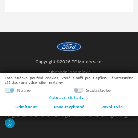
Copyright ©2026 PE Motors s.r.o.
Obchodní podmínky
Tato stránka používá cookies, které slouží pro zlepšení uživatelského
Ochrana osobních údajů
zážitku, k analytice i cílení reklamy.
Nutné
Statistické
Prohlášení o zpracování údajů konečných zákazníků
Zobrazit detaily
Při tvorbě videí a obrázků na tomto webu je využíváno kombinace
Odmítnout
Povolit vybrané
Povolit vše
tradičních fotografií či videí, počítačem generovaných snímků (CGI)
z digitálních modelů vozidel a generativní umělé inteligence (gen-
AI).