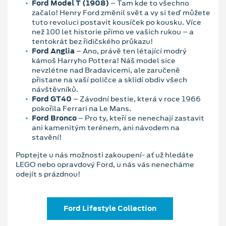
Ford Model T (1908)
– Tam kde to všechno
začalo! Henry Ford změnil svět a vy si teď můžete
tuto revoluci postavit kousíček po kousku. Více
než 100 let historie přímo ve vašich rukou – a
tentokrát bez řidičského průkazu!
Ford Anglia
– Ano, právě ten létající modrý
kámoš Harryho Pottera! Náš model sice
nevzlétne nad Bradavicemi, ale zaručeně
přistane na vaší poličce a sklidí obdiv všech
návštěvníků.
Ford GT40
– Závodní bestie, která v roce 1966
pokořila Ferrari na Le Mans.
Ford Bronco
– Pro ty, kteří se nenechají zastavit
ani kamenitým terénem, ani návodem na
stavění!
Poptejte u nás možnosti zakoupení- ať už hledáte
LEGO nebo opravdový Ford, u nás vás nenecháme
odejít s prázdnou!
Ford Lifestyle Collection