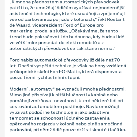
„K mnoha přednostem automatických převodovek
patří i to, že umožňují řidičům využívat nejmodernější
asistenční technologie, které usnadňují a zpříjemňují
vše od parkování až po jízdu v kolonách,“ řekl Roelant
de Waard, viceprezident Ford of Europe pro
marketing, prodej a služby. „Očekáváme, že tento
trend bude pokračovat i do budoucna, kdy budou lidé
ve větší míře přesedat do elektromobilů a z
automatických převodovek se tak stane norma.“
Ford nabízí automatické převodovky již déle než 70
let. Dnešní vyspělá technika je však na hony vzdálená
průkopnické skříni Ford-O-Matic, která disponovala
pouze třemi rychlostními stupni.
Moderní „automaty“ se vyznačují mnoha přednostmi.
Mimo jiné přispívají k nižší hlučnosti v kabině nebo
pomáhají zmírňovat nevolnost, která některé lidi při
cestování automobilem postihuje. Navíc umožňují
využívat podpůrné technologie jako adaptivní
tempomat se schopností úplného zastavení a
opětovného rozjezdu v koloně nebo plně samočinné
parkování, při němž řidič pouze drží stisknuté tlačítko.